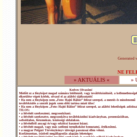
Generated w
NE FEL
» AKTUÁLIS «
»
Kedves Olvasóm!
Mielőtt ez a fényképet magad számára letöltenéd, vagy továbbközölnéd, a kellemetlensége
elkerülése végett kérlek, olvasd el az alábbi tájékoztatót!
• Ha ezen a fényképen nem „Foto: Hajtó Bálint” felirat szerepel, a mentés és mindenemű
továbbközlés a szerzői jogok szem előtt tartása miatt tilos!
• Ha ezen a fényképen „Foto: Hajtó Bálint” felirat szerepel, az alábbi lehetőségek adódna
TILOS:
• a felvételt szerkeszteni, megcsonkítani.
• a felvételt szerkesztve, megcsonkítva továbbközölni kiadványban, prezentációban,
weboldalon, fórumokon, közösségi oldalakon.
• a felvételből anyagi és/vagy erkölcsi hasznot húzni.
• a felvételt magad, vagy más szellemi termékeként bemutatni, értékesíteni.
• a magyar Polgári Törvénykönyv idevágó passzusai ellen véteni.
Korlátozottan, írásbeli megállapodás alapján lehetséges:
• a felvételt továbbközölni további szerkesztés és csonkítás nélkül kiadványban,