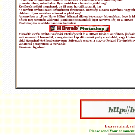
prezentációban, weboldalon. Ilyen esetekben a forrást is jelöld meg!
Korlátozás nélkül megteheted, de jól esne, ha tájékoztatnál, ha:
• a felvételt továbbközölni szándékozol fórumokon, közösségi oldalak nyílvános, vagy zár
oldalain. Ilyen esetekben a forrást is jelöld meg!
Amennyiben a „Foto: Hajtó Bálint” felirattal ellátott képet nagy felbontásban, logó és fel
nélkül meg szeretnéd vásárolni (korlátozott felhasználói jogot szerezve), lépj be a HBweb
Photoshop-ba az alábbi bannerre kattintva:
Visszaélés esetén további vásárlási lehetőségekről és a HBweb későbbi akcióiban, játékai
való részvételről lemondtál, a megjelenített kép eltüntetését pedig a weboldal, vagy közöss
oldal üzemeltetőjénél kezdeményezem. Súlyosabb esetben a magyar Polgári Törvénykönyv
vonatkozó paragrafusai a mérvadók.
Köszönöm figyelmed.
Észrevételeid, v
Please send Your comments 