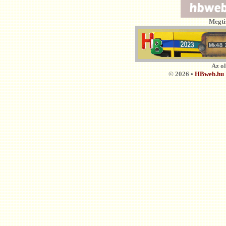
Megti
Az o
© 2026 •
HBweb.hu