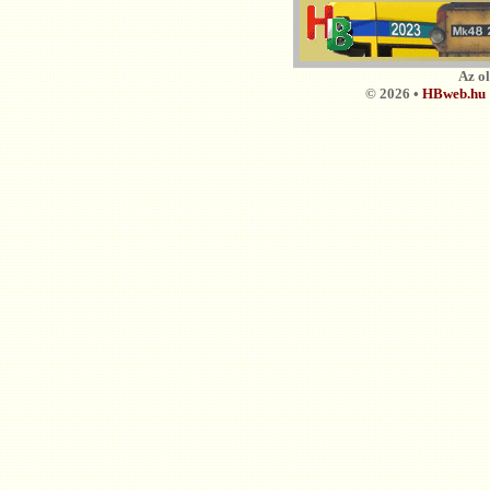
Az o
© 2026 •
HBweb.hu