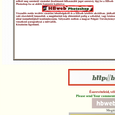
nélkül meg szeretnéd vásárolni (korlátozott felhasználói jogot szerezve), lépj be a HBweb
Photoshop-ba az alábbi bannerre kattintva:
Visszaélés esetén további vásárlási lehetőségekről és a HBweb későbbi akcióiban, játékai
való részvételről lemondtál, a megjelenített kép eltüntetését pedig a weboldal, vagy közöss
oldal üzemeltetőjénél kezdeményezem. Súlyosabb esetben a magyar Polgári Törvénykönyv
vonatkozó paragrafusai a mérvadók.
Köszönöm figyelmed.
Észrevételeid, v
Please send Your comments 
Megti