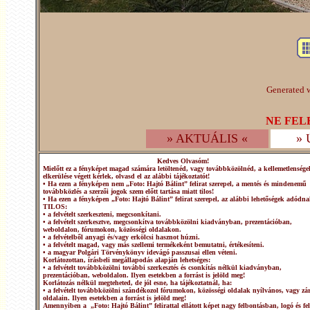
Generated w
NE FEL
» AKTUÁLIS «
»
Kedves Olvasóm!
Mielőtt ez a fényképet magad számára letöltenéd, vagy továbbközölnéd, a kellemetlensége
elkerülése végett kérlek, olvasd el az alábbi tájékoztatót!
• Ha ezen a fényképen nem „Foto: Hajtó Bálint” felirat szerepel, a mentés és mindenemű
továbbközlés a szerzői jogok szem előtt tartása miatt tilos!
• Ha ezen a fényképen „Foto: Hajtó Bálint” felirat szerepel, az alábbi lehetőségek adódna
TILOS:
• a felvételt szerkeszteni, megcsonkítani.
• a felvételt szerkesztve, megcsonkítva továbbközölni kiadványban, prezentációban,
weboldalon, fórumokon, közösségi oldalakon.
• a felvételből anyagi és/vagy erkölcsi hasznot húzni.
• a felvételt magad, vagy más szellemi termékeként bemutatni, értékesíteni.
• a magyar Polgári Törvénykönyv idevágó passzusai ellen véteni.
Korlátozottan, írásbeli megállapodás alapján lehetséges:
• a felvételt továbbközölni további szerkesztés és csonkítás nélkül kiadványban,
prezentációban, weboldalon. Ilyen esetekben a forrást is jelöld meg!
Korlátozás nélkül megteheted, de jól esne, ha tájékoztatnál, ha:
• a felvételt továbbközölni szándékozol fórumokon, közösségi oldalak nyílvános, vagy zár
oldalain. Ilyen esetekben a forrást is jelöld meg!
Amennyiben a „Foto: Hajtó Bálint” felirattal ellátott képet nagy felbontásban, logó és fel