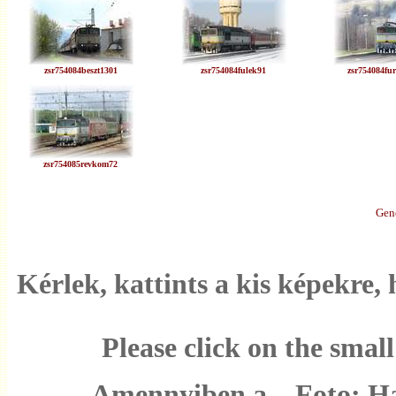
zsr754084beszt1301
zsr754084fulek91
zsr754084fu
zsr754085revkom72
Gene
Kérlek, kattints a kis képekre
Please click on the small
Amennyiben a „Foto: Hajt