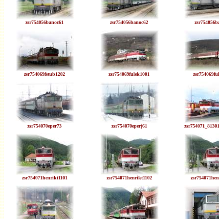
zsr754056banoc61
zsr754056banoc62
zsr754056b
zsr754069fstub1202
zsr754069fulek1001
zsr754069fu
zsr754070eper73
zsr754070eperj61
zsr754071_8130
zsr754071henrikt1101
zsr754071henrikt1102
zsr754071hen