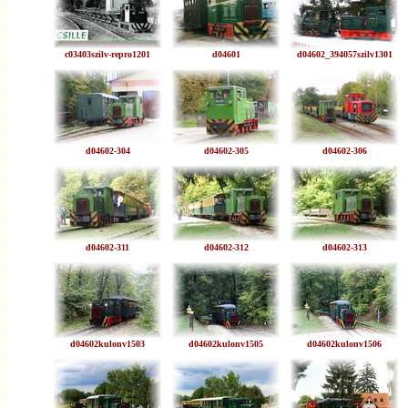
c03403szilv-repro1201
d04601
d04602_394057szilv1301
d04602-304
d04602-305
d04602-306
d04602-311
d04602-312
d04602-313
d04602kulonv1503
d04602kulonv1505
d04602kulonv1506