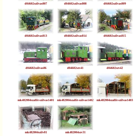
d04602szilvas807
d04602szilvas808
d04602szilvas809
d04602szilvas813
d04602szilvas814
d04602szilvas815
d04602szilvas86
d04602szv41
d04602szv42
mk482004szallit-szilvas1401
mk482004szallit-szilvas1402
mk482004szallit-szilvas1403
mk482004szilv81
mk482004szv31