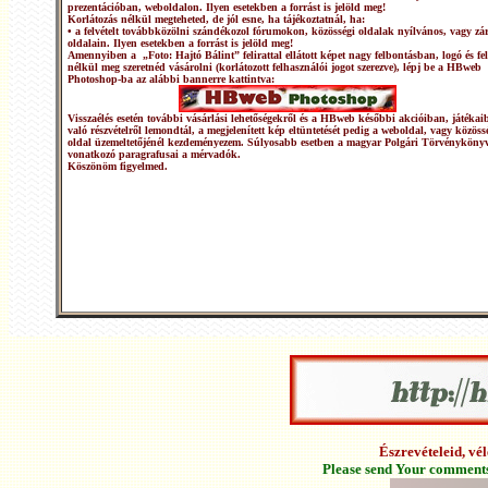
prezentációban, weboldalon. Ilyen esetekben a forrást is jelöld meg!
Korlátozás nélkül megteheted, de jól esne, ha tájékoztatnál, ha:
• a felvételt továbbközölni szándékozol fórumokon, közösségi oldalak nyílvános, vagy zár
oldalain. Ilyen esetekben a forrást is jelöld meg!
Amennyiben a „Foto: Hajtó Bálint” felirattal ellátott képet nagy felbontásban, logó és fel
nélkül meg szeretnéd vásárolni (korlátozott felhasználói jogot szerezve), lépj be a HBweb
Photoshop-ba az alábbi bannerre kattintva:
Visszaélés esetén további vásárlási lehetőségekről és a HBweb későbbi akcióiban, játékai
való részvételről lemondtál, a megjelenített kép eltüntetését pedig a weboldal, vagy közöss
oldal üzemeltetőjénél kezdeményezem. Súlyosabb esetben a magyar Polgári Törvénykönyv
vonatkozó paragrafusai a mérvadók.
Köszönöm figyelmed.
Észrevételeid, v
Please send Your comments 