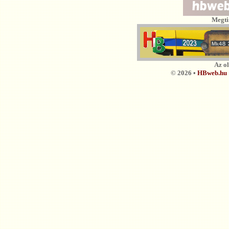
Megti
Az o
© 2026 •
HBweb.hu