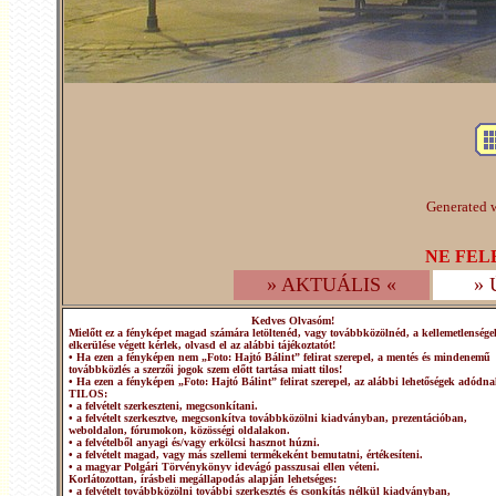
Generated w
NE FEL
» AKTUÁLIS «
»
Kedves Olvasóm!
Mielőtt ez a fényképet magad számára letöltenéd, vagy továbbközölnéd, a kellemetlensége
elkerülése végett kérlek, olvasd el az alábbi tájékoztatót!
• Ha ezen a fényképen nem „Foto: Hajtó Bálint” felirat szerepel, a mentés és mindenemű
továbbközlés a szerzői jogok szem előtt tartása miatt tilos!
• Ha ezen a fényképen „Foto: Hajtó Bálint” felirat szerepel, az alábbi lehetőségek adódna
TILOS:
• a felvételt szerkeszteni, megcsonkítani.
• a felvételt szerkesztve, megcsonkítva továbbközölni kiadványban, prezentációban,
weboldalon, fórumokon, közösségi oldalakon.
• a felvételből anyagi és/vagy erkölcsi hasznot húzni.
• a felvételt magad, vagy más szellemi termékeként bemutatni, értékesíteni.
• a magyar Polgári Törvénykönyv idevágó passzusai ellen véteni.
Korlátozottan, írásbeli megállapodás alapján lehetséges:
• a felvételt továbbközölni további szerkesztés és csonkítás nélkül kiadványban,