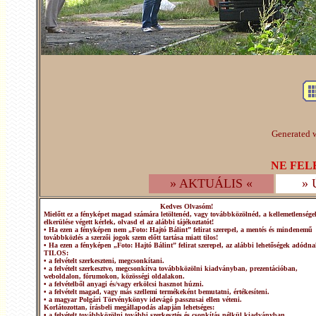
Generated w
NE FEL
» AKTUÁLIS «
»
Kedves Olvasóm!
Mielőtt ez a fényképet magad számára letöltenéd, vagy továbbközölnéd, a kellemetlensége
elkerülése végett kérlek, olvasd el az alábbi tájékoztatót!
• Ha ezen a fényképen nem „Foto: Hajtó Bálint” felirat szerepel, a mentés és mindenemű
továbbközlés a szerzői jogok szem előtt tartása miatt tilos!
• Ha ezen a fényképen „Foto: Hajtó Bálint” felirat szerepel, az alábbi lehetőségek adódna
TILOS:
• a felvételt szerkeszteni, megcsonkítani.
• a felvételt szerkesztve, megcsonkítva továbbközölni kiadványban, prezentációban,
weboldalon, fórumokon, közösségi oldalakon.
• a felvételből anyagi és/vagy erkölcsi hasznot húzni.
• a felvételt magad, vagy más szellemi termékeként bemutatni, értékesíteni.
• a magyar Polgári Törvénykönyv idevágó passzusai ellen véteni.
Korlátozottan, írásbeli megállapodás alapján lehetséges:
• a felvételt továbbközölni további szerkesztés és csonkítás nélkül kiadványban,