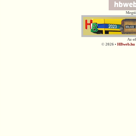
Megti
Az o
© 2026 •
HBweb.hu