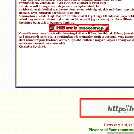
prezentációban, weboldalon. Ilyen esetekben a forrást is jelöld meg!
Korlátozás nélkül megteheted, de jól esne, ha tájékoztatnál, ha:
• a felvételt továbbközölni szándékozol fórumokon, közösségi oldalak nyílvános, vagy zár
oldalain. Ilyen esetekben a forrást is jelöld meg!
Amennyiben a „Foto: Hajtó Bálint” felirattal ellátott képet nagy felbontásban, logó és fel
nélkül meg szeretnéd vásárolni (korlátozott felhasználói jogot szerezve), lépj be a HBweb
Photoshop-ba az alábbi bannerre kattintva:
Visszaélés esetén további vásárlási lehetőségekről és a HBweb későbbi akcióiban, játékai
való részvételről lemondtál, a megjelenített kép eltüntetését pedig a weboldal, vagy közöss
oldal üzemeltetőjénél kezdeményezem. Súlyosabb esetben a magyar Polgári Törvénykönyv
vonatkozó paragrafusai a mérvadók.
Köszönöm figyelmed.
Észrevételeid, v
Please send Your comments 