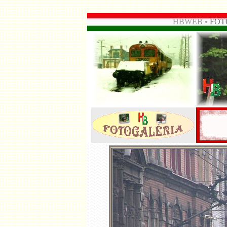
HBWEB •
FOT