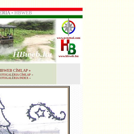
ÉRIA
• HBWEB
www.pcnetsol.com
www.hbweb.hu
HBWEB CÍMLAP
»
FOTOGALÉRIA CÍMLAP
»
OTOGALÉRIA INDEX
»