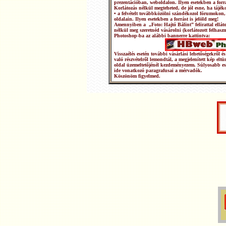
prezentációban, weboldalon. Ilyen esetekben a forrá
Korlátozás nélkül megteheted, de jól esne, ha tájéko
• a felvételt továbbközölni szándékozol fórumokon,
oldalain. Ilyen esetekben a forrást is jelöld meg!
Amennyiben a „Foto: Hajtó Bálint” felirattal ellátot
nélkül meg szeretnéd vásárolni (korlátozott felhasz
Photoshop-ba az alábbi bannerre kattintva:
Visszaélés esetén további vásárlási lehetőségekről
való részvételről lemondtál, a megjelenített kép elt
oldal üzemeltetőjénél kezdeményezem. Súlyosabb e
ide vonatkozó paragrafusai a mérvadók.
Köszönöm figyelmed.