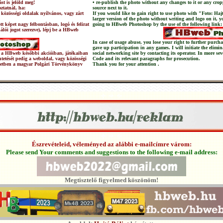
st is jelöld meg!
• re-publish the photo without any changes to it or any crop
ztatnál, ha:
source next to it.
 közösségi oldalak nyílvános, vagy zárt
If you would like to gain right to use photo with "Foto: Haj
larger version of the photo without writing and logo on it, 
t képet nagy felbontásban, logó és felirat
going to HBweb Photoshop by the use of the following link:
nálói jogot szerezve), lépj be a HBweb
In case of usage abuse, you lose your right to further pur
gave up participation in any games. I will initiate the elimi
 és a HBweb későbbi akcióiban, játékaiban
social networking site by contacting its operator. In more sev
üntetését pedig a weboldal, vagy közösségi
Code and its relevant paragraphs for prosecution.
setben a magyar Polgári Törvénykönyv
Thank you for your attention .
Észrevételeid, véleményed az alábbi e-mailcímre várom:
Please send Your comments and suggestions to the following e-mail address:
Megtisztelő figyelmed köszönöm!