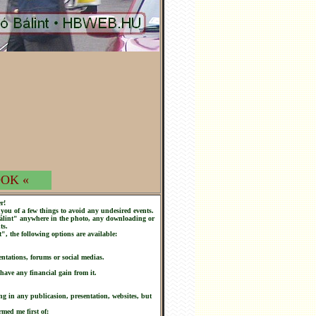
OK «
r!
you of a few things to avoid any undesired events.
 Bálint" anywhere in the photo, any downloading or
ts.
t", the following options are available:
ntations, forums or social medias.
 have any financial gain from it.
ng in any publicasion, presentation, websites, but
rmed me first of: