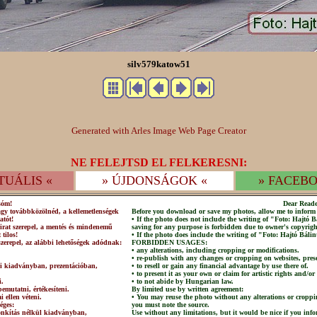
silv579katow51
Generated with Arles Image Web Page Creator
NE FELEJTSD EL FELKERESNI:
TUÁLIS «
» ÚJDONSÁGOK «
» FACEBO
sóm!
Dear Reade
agy továbbközölnéd, a kellemetlenségek
Before you download or save my photos, allow me to inform 
atót!
• If the photo does not include the writing of "Foto: Hajtó
irat szerepel, a mentés és mindenemű
saving for any purpose is forbidden due to owner's copyrigh
 tilos!
• If the photo does include the writing of "Foto: Hajtó Bálin
szerepel, az alábbi lehetőségek adódnak:
FORBIDDEN USAGES:
• any alterations, including cropping or modifications.
• re-publish with any changes or cropping on websites, prese
lni kiadványban, prezentációban,
• to resell or gain any financial advantage by use there of.
• to present it as your own or claim for artistic rights and/or
i.
• to not abide by Hungarian law.
emutatni, értékesíteni.
By limited use by written agreement:
 ellen véteni.
• You may reuse the photo without any alterations or croppi
éges:
you must note the source.
csonkítás nélkül kiadványban,
Use without any limitations, but it would be nice if you info