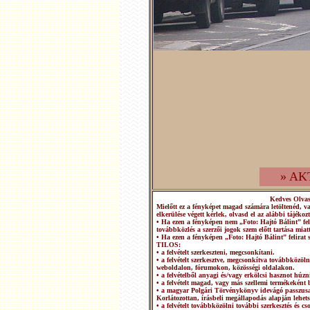
» AK
Kedves Olva
Mielőtt ez a fényképet magad számára letöltenéd, v
elkerülése végett kérlek, olvasd el az alábbi tájékozt
• Ha ezen a fényképen nem „Foto: Hajtó Bálint” fel
továbbközlés a szerzői jogok szem előtt tartása miatt
• Ha ezen a fényképen „Foto: Hajtó Bálint” felirat 
TILOS:
• a felvételt szerkeszteni, megcsonkítani.
• a felvételt szerkesztve, megcsonkítva továbbközö
weboldalon, fórumokon, közösségi oldalakon.
• a felvételből anyagi és/vagy erkölcsi hasznot húzn
• a felvételt magad, vagy más szellemi termékeként b
• a magyar Polgári Törvénykönyv idevágó passzusai
Korlátozottan, írásbeli megállapodás alapján lehets
• a felvételt továbbközölni további szerkesztés és 