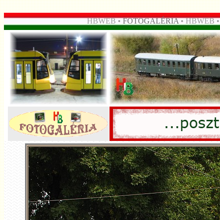
HBWEB •
FOTOGALÉRIA
• HBWEB 