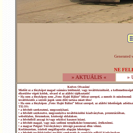
Generated w
NE FEL
» AKTUÁLIS «
»
Kedves Olvasóm!
Mielőtt ez a fényképet magad számára letöltenéd, vagy továbbközölnéd, a kellemetlensége
elkerülése végett kérlek, olvasd el az alábbi tájékoztatót!
• Ha ezen a fényképen nem „Foto: Hajtó Bálint” felirat szerepel, a mentés és mindenemű
továbbközlés a szerzői jogok szem előtt tartása miatt tilos!
• Ha ezen a fényképen „Foto: Hajtó Bálint” felirat szerepel, az alábbi lehetőségek adódna
TILOS:
• a felvételt szerkeszteni, megcsonkítani.
• a felvételt szerkesztve, megcsonkítva továbbközölni kiadványban, prezentációban,
weboldalon, fórumokon, közösségi oldalakon.
• a felvételből anyagi és/vagy erkölcsi hasznot húzni.
• a felvételt magad, vagy más szellemi termékeként bemutatni, értékesíteni.
• a magyar Polgári Törvénykönyv idevágó passzusai ellen véteni.
Korlátozottan, írásbeli megállapodás alapján lehetséges:
• a felvételt továbbközölni további szerkesztés és csonkítás nélkül kiadványban,