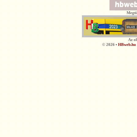
Megti
Az o
© 2026 •
HBweb.hu