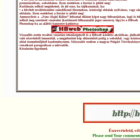
prezentációban, weboldalon. Ilyen esetekben a forrást is jelöld meg!
Korlátozás nélkül megteheted, de jól esne, ha tájékoztatnál, ha:
• a felvételt továbbközölni szándékozol fórumokon, közösségi oldalak nyílvános, vagy zár
oldalain. Ilyen esetekben a forrást is jelöld meg!
Amennyiben a „Foto: Hajtó Bálint” felirattal ellátott képet nagy felbontásban, logó és fel
nélkül meg szeretnéd vásárolni (korlátozott felhasználói jogot szerezve), lépj be a HBweb
Photoshop-ba az alábbi bannerre kattintva:
Visszaélés esetén további vásárlási lehetőségekről és a HBweb későbbi akcióiban, játékai
való részvételről lemondtál, a megjelenített kép eltüntetését pedig a weboldal, vagy közöss
oldal üzemeltetőjénél kezdeményezem. Súlyosabb esetben a magyar Polgári Törvénykönyv
vonatkozó paragrafusai a mérvadók.
Köszönöm figyelmed.
Észrevételeid, v
Please send Your comments 