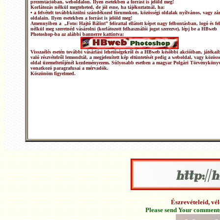
prezentációban, weboldalon. Ilyen esetekben a forrást is jelöld meg!
Korlátozás nélkül megteheted, de jól esne, ha tájékoztatnál, ha:
• a felvételt továbbközölni szándékozol fórumokon, közösségi oldalak nyílvános, vagy zár
oldalain. Ilyen esetekben a forrást is jelöld meg!
Amennyiben a „Foto: Hajtó Bálint” felirattal ellátott képet nagy felbontásban, logó és fel
nélkül meg szeretnéd vásárolni (korlátozott felhasználói jogot szerezve), lépj be a HBweb
Photoshop-ba az alábbi bannerre kattintva:
Visszaélés esetén további vásárlási lehetőségekről és a HBweb későbbi akcióiban, játékai
való részvételről lemondtál, a megjelenített kép eltüntetését pedig a weboldal, vagy közöss
oldal üzemeltetőjénél kezdeményezem. Súlyosabb esetben a magyar Polgári Törvénykönyv
vonatkozó paragrafusai a mérvadók.
Köszönöm figyelmed.
Észrevételeid, v
Please send Your comments 