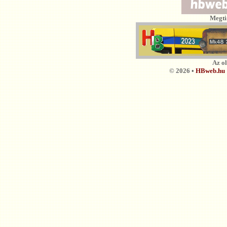
Megti
Az o
© 2026 •
HBweb.hu