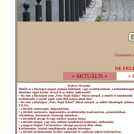
Generated w
NE FEL
» AKTUÁLIS «
»
Kedves Olvasóm!
Mielőtt ez a fényképet magad számára letöltenéd, vagy továbbközölnéd, a kellemetlensége
elkerülése végett kérlek, olvasd el az alábbi tájékoztatót!
• Ha ezen a fényképen nem „Foto: Hajtó Bálint” felirat szerepel, a mentés és mindenemű
továbbközlés a szerzői jogok szem előtt tartása miatt tilos!
• Ha ezen a fényképen „Foto: Hajtó Bálint” felirat szerepel, az alábbi lehetőségek adódna
TILOS:
• a felvételt szerkeszteni, megcsonkítani.
• a felvételt szerkesztve, megcsonkítva továbbközölni kiadványban, prezentációban,
weboldalon, fórumokon, közösségi oldalakon.
• a felvételből anyagi és/vagy erkölcsi hasznot húzni.
• a felvételt magad, vagy más szellemi termékeként bemutatni, értékesíteni.
• a magyar Polgári Törvénykönyv idevágó passzusai ellen véteni.
Korlátozottan, írásbeli megállapodás alapján lehetséges:
• a felvételt továbbközölni további szerkesztés és csonkítás nélkül kiadványban,