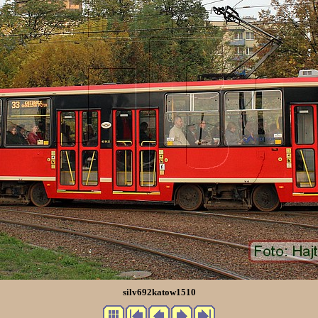
silv692katow1510