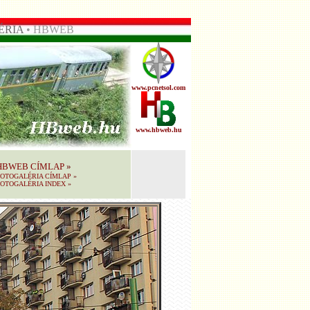
ÉRIA
• HBWEB
www.pcnetsol.com
www.hbweb.hu
HBWEB CÍMLAP
»
FOTOGALÉRIA CÍMLAP
»
OTOGALÉRIA INDEX
»