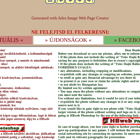
Generated with Arles Image Web Page Creator
NE FELEJTSD EL FELKERESNI:
TUÁLIS «
» ÚJDONSÁGOK «
» FACEBO
sóm!
Dear Reade
agy továbbközölnéd, a kellemetlenségek
Before you download or save my photos, allow me to inform 
atót!
• If the photo does not include the writing of "Foto: Hajtó
irat szerepel, a mentés és mindenemű
saving for any purpose is forbidden due to owner's copyrigh
 tilos!
• If the photo does include the writing of "Foto: Hajtó Bálin
szerepel, az alábbi lehetőségek adódnak:
FORBIDDEN USAGES:
• any alterations, including cropping or modifications.
• re-publish with any changes or cropping on websites, prese
lni kiadványban, prezentációban,
• to resell or gain any financial advantage by use there of.
• to present it as your own or claim for artistic rights and/or
i.
• to not abide by Hungarian law.
emutatni, értékesíteni.
By limited use by written agreement:
 ellen véteni.
• You may reuse the photo without any alterations or croppi
éges:
you must note the source.
csonkítás nélkül kiadványban,
Use without any limitations, but it would be nice if you info
st is jelöld meg!
• re-publish the photo without any changes to it or any crop
ztatnál, ha:
source next to it.
 közösségi oldalak nyílvános, vagy zárt
If you would like to gain right to use photo with "Foto: Haj
larger version of the photo without writing and logo on it, 
t képet nagy felbontásban, logó és felirat
going to HBweb Photoshop by the use of the following link:
nálói jogot szerezve), lépj be a HBweb
In case of usage abuse, you lose your right to further pur
gave up participation in any games. I will initiate the elimi
 és a HBweb későbbi akcióiban, játékaiban
social networking site by contacting its operator. In more sev
üntetését pedig a weboldal, vagy közösségi
Code and its relevant paragraphs for prosecution.