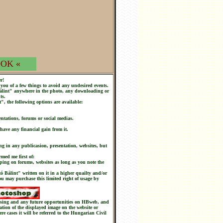
OK «
r!
you of a few things to avoid any undesired events.
 Bálint" anywhere in the photo, any downloading or
ts.
t", the following options are available:
ntations, forums or social medias.
 have any financial gain from it.
ng in any publicasion, presentation, websites, but
rmed me first of:
ping on forums, websites as long as you note the
tó Bálint" written on it in a higher quailty and/or
you may purchase this limited right of usage by
chasing and any future opportunities on HBweb, and
nation of the displayed image on the website or
ere cases it will be referred to the Hungarian Civil