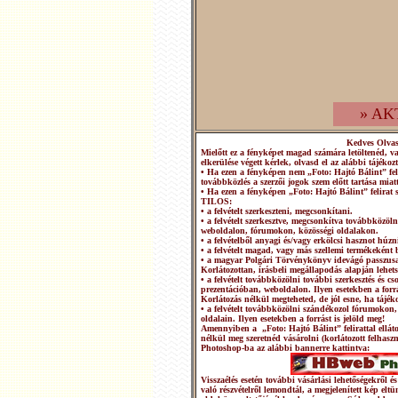
» AK
Kedves Olva
Mielőtt ez a fényképet magad számára letöltenéd, v
elkerülése végett kérlek, olvasd el az alábbi tájékozt
• Ha ezen a fényképen nem „Foto: Hajtó Bálint” fel
továbbközlés a szerzői jogok szem előtt tartása miatt
• Ha ezen a fényképen „Foto: Hajtó Bálint” felirat 
TILOS:
• a felvételt szerkeszteni, megcsonkítani.
• a felvételt szerkesztve, megcsonkítva továbbközö
weboldalon, fórumokon, közösségi oldalakon.
• a felvételből anyagi és/vagy erkölcsi hasznot húzn
• a felvételt magad, vagy más szellemi termékeként b
• a magyar Polgári Törvénykönyv idevágó passzusai
Korlátozottan, írásbeli megállapodás alapján lehets
• a felvételt továbbközölni további szerkesztés és 
prezentációban, weboldalon. Ilyen esetekben a forrá
Korlátozás nélkül megteheted, de jól esne, ha tájéko
• a felvételt továbbközölni szándékozol fórumokon,
oldalain. Ilyen esetekben a forrást is jelöld meg!
Amennyiben a „Foto: Hajtó Bálint” felirattal ellátot
nélkül meg szeretnéd vásárolni (korlátozott felhasz
Photoshop-ba az alábbi bannerre kattintva:
Visszaélés esetén további vásárlási lehetőségekről
való részvételről lemondtál, a megjelenített kép elt