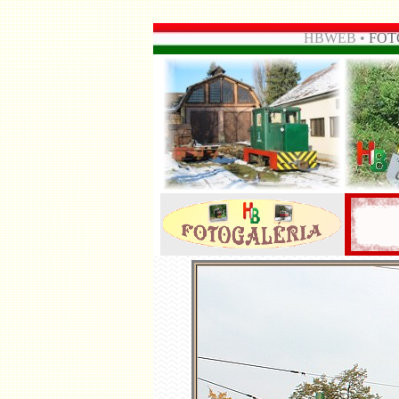
HBWEB •
FOT