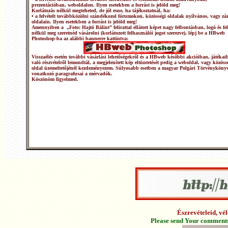
prezentációban, weboldalon. Ilyen esetekben a forrást is jelöld meg!
Korlátozás nélkül megteheted, de jól esne, ha tájékoztatnál, ha:
• a felvételt továbbközölni szándékozol fórumokon, közösségi oldalak nyílvános, vagy zár
oldalain. Ilyen esetekben a forrást is jelöld meg!
Amennyiben a „Foto: Hajtó Bálint” felirattal ellátott képet nagy felbontásban, logó és fel
nélkül meg szeretnéd vásárolni (korlátozott felhasználói jogot szerezve), lépj be a HBweb
Photoshop-ba az alábbi bannerre kattintva:
Visszaélés esetén további vásárlási lehetőségekről és a HBweb későbbi akcióiban, játékai
való részvételről lemondtál, a megjelenített kép eltüntetését pedig a weboldal, vagy közöss
oldal üzemeltetőjénél kezdeményezem. Súlyosabb esetben a magyar Polgári Törvénykönyv
vonatkozó paragrafusai a mérvadók.
Köszönöm figyelmed.
Észrevételeid, v
Please send Your comments 