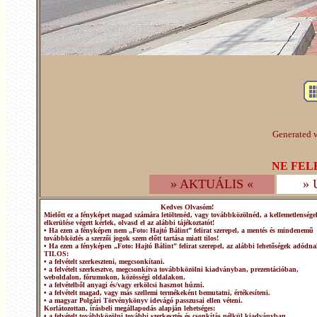
Generated w
NE FEL
» AKTUÁLIS «
»
Kedves Olvasóm!
Mielőtt ez a fényképet magad számára letöltenéd, vagy továbbközölnéd, a kellemetlensége
elkerülése végett kérlek, olvasd el az alábbi tájékoztatót!
• Ha ezen a fényképen nem „Foto: Hajtó Bálint” felirat szerepel, a mentés és mindenemű
továbbközlés a szerzői jogok szem előtt tartása miatt tilos!
• Ha ezen a fényképen „Foto: Hajtó Bálint” felirat szerepel, az alábbi lehetőségek adódna
TILOS:
• a felvételt szerkeszteni, megcsonkítani.
• a felvételt szerkesztve, megcsonkítva továbbközölni kiadványban, prezentációban,
weboldalon, fórumokon, közösségi oldalakon.
• a felvételből anyagi és/vagy erkölcsi hasznot húzni.
• a felvételt magad, vagy más szellemi termékeként bemutatni, értékesíteni.
• a magyar Polgári Törvénykönyv idevágó passzusai ellen véteni.
Korlátozottan, írásbeli megállapodás alapján lehetséges:
• a felvételt továbbközölni további szerkesztés és csonkítás nélkül kiadványban,