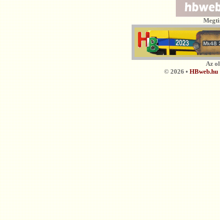
Megti
Az o
© 2026 •
HBweb.hu