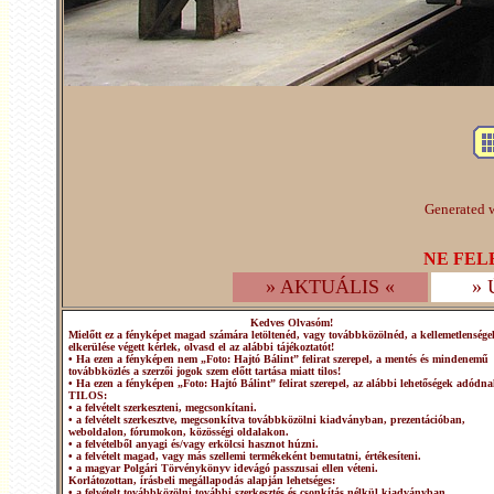
Generated w
NE FEL
» AKTUÁLIS «
»
Kedves Olvasóm!
Mielőtt ez a fényképet magad számára letöltenéd, vagy továbbközölnéd, a kellemetlensége
elkerülése végett kérlek, olvasd el az alábbi tájékoztatót!
• Ha ezen a fényképen nem „Foto: Hajtó Bálint” felirat szerepel, a mentés és mindenemű
továbbközlés a szerzői jogok szem előtt tartása miatt tilos!
• Ha ezen a fényképen „Foto: Hajtó Bálint” felirat szerepel, az alábbi lehetőségek adódna
TILOS:
• a felvételt szerkeszteni, megcsonkítani.
• a felvételt szerkesztve, megcsonkítva továbbközölni kiadványban, prezentációban,
weboldalon, fórumokon, közösségi oldalakon.
• a felvételből anyagi és/vagy erkölcsi hasznot húzni.
• a felvételt magad, vagy más szellemi termékeként bemutatni, értékesíteni.
• a magyar Polgári Törvénykönyv idevágó passzusai ellen véteni.
Korlátozottan, írásbeli megállapodás alapján lehetséges:
• a felvételt továbbközölni további szerkesztés és csonkítás nélkül kiadványban,