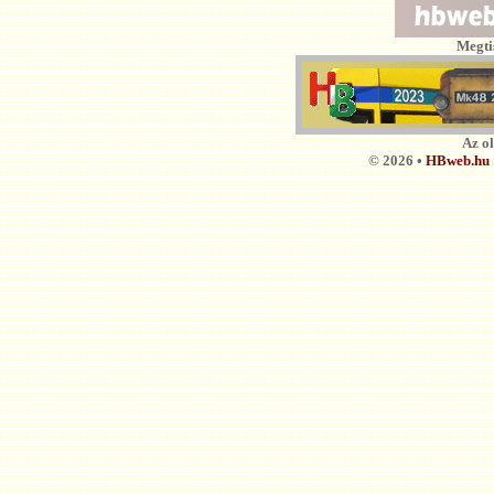
Megti
Az o
© 2026 •
HBweb.hu