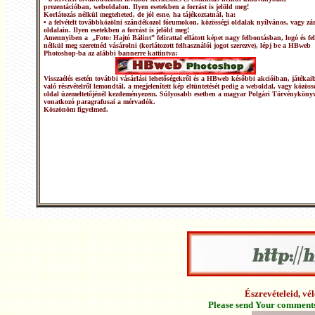
prezentációban, weboldalon. Ilyen esetekben a forrást is jelöld meg!
Korlátozás nélkül megteheted, de jól esne, ha tájékoztatnál, ha:
• a felvételt továbbközölni szándékozol fórumokon, közösségi oldalak nyílvános, vagy zár
oldalain. Ilyen esetekben a forrást is jelöld meg!
Amennyiben a „Foto: Hajtó Bálint” felirattal ellátott képet nagy felbontásban, logó és fel
nélkül meg szeretnéd vásárolni (korlátozott felhasználói jogot szerezve), lépj be a HBweb
Photoshop-ba az alábbi bannerre kattintva:
Visszaélés esetén további vásárlási lehetőségekről és a HBweb későbbi akcióiban, játékai
való részvételről lemondtál, a megjelenített kép eltüntetését pedig a weboldal, vagy közöss
oldal üzemeltetőjénél kezdeményezem. Súlyosabb esetben a magyar Polgári Törvénykönyv
vonatkozó paragrafusai a mérvadók.
Köszönöm figyelmed.
Észrevételeid, v
Please send Your comments 