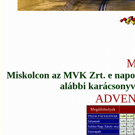
M
Miskolcon az MVK Zrt. e napon
alábbi karácsonyv
ADVEN
Megállóhelyek
TISZAI PÁLYAUDVAR
5:00
6:20
Selyemrét
5:02
6:22
Soltész-Nagy Károly utca
5:04
6:24
Szinvapark
5:07
6:27