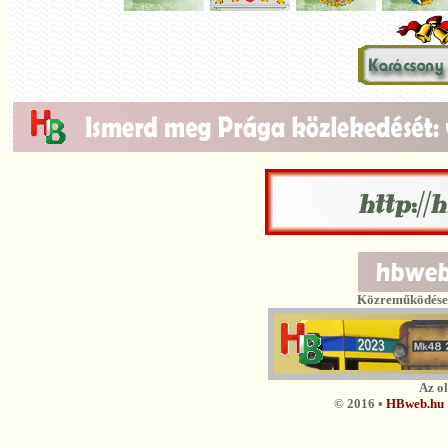
Közreműködésed
Az o
© 2016 •
HBweb.hu