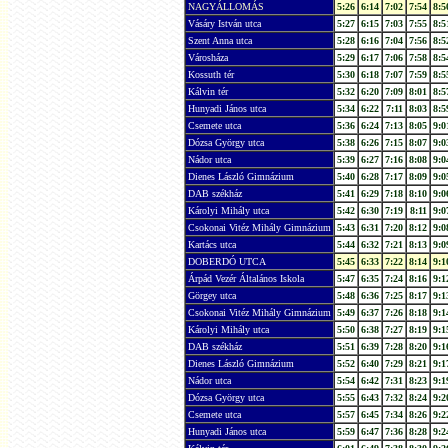
NAGYÁLLOMÁS
5:26
6:14
7:02
7:54
8:5
Vásáry István utca
5:27
6:15
7:03
7:55
8:5
Szent Anna utca
5:28
6:16
7:04
7:56
8:5
Városháza
5:29
6:17
7:06
7:58
8:5
Kossuth tér
5:30
6:18
7:07
7:59
8:5
Kálvin tér
5:32
6:20
7:09
8:01
8:5
Hunyadi János utca
5:34
6:22
7:11
8:03
8:5
Csemete utca
5:36
6:24
7:13
8:05
9:0
Dózsa György utca
5:38
6:26
7:15
8:07
9:0
Nádor utca
5:39
6:27
7:16
8:08
9:0
Dienes László Gimnázium
5:40
6:28
7:17
8:09
9:0
DAB székház
5:41
6:29
7:18
8:10
9:0
Károlyi Mihály utca
5:42
6:30
7:19
8:11
9:0
Csokonai Vitéz Mihály Gimnázium
5:43
6:31
7:20
8:12
9:0
Kartács utca
5:44
6:32
7:21
8:13
9:0
DOBERDÓ UTCA
5:45
6:33
7:22
8:14
9:1
Árpád Vezér Általános Iskola
5:47
6:35
7:24
8:16
9:1
Görgey utca
5:48
6:36
7:25
8:17
9:1
Csokonai Vitéz Mihály Gimnázium
5:49
6:37
7:26
8:18
9:1
Károlyi Mihály utca
5:50
6:38
7:27
8:19
9:1
DAB székház
5:51
6:39
7:28
8:20
9:1
Dienes László Gimnázium
5:52
6:40
7:29
8:21
9:1
Nádor utca
5:54
6:42
7:31
8:23
9:1
Dózsa György utca
5:55
6:43
7:32
8:24
9:2
Csemete utca
5:57
6:45
7:34
8:26
9:2
Hunyadi János utca
5:59
6:47
7:36
8:28
9:2