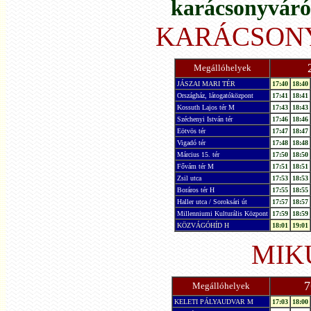
karácsonyváró 
KARÁCSONY
Megállóhelyek
JÁSZAI MARI TÉR
17:40
18:40
Országház, látogatóközpont
17:41
18:41
Kossuth Lajos tér M
17:43
18:43
Széchenyi István tér
17:46
18:46
Eötvös tér
17:47
18:47
Vigadó tér
17:48
18:48
Március 15. tér
17:50
18:50
Fővám tér M
17:51
18:51
Zsil utca
17:53
18:53
Boráros tér H
17:55
18:55
Haller utca / Soroksári út
17:57
18:57
Millenniumi Kulturális Központ
17:59
18:59
KÖZVÁGÓHÍD H
18:01
19:01
MIK
7
Megállóhelyek
KELETI PÁLYAUDVAR M
17:03
18:00