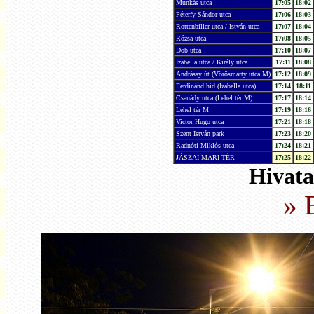
Munkás utca
17:05
18:02
Péterfy Sándor utca
17:06
18:03
Rottenbiller utca / István utca
17:07
18:04
Rózsa utca
17:08
18:05
Dob utca
17:10
18:07
Izabella utca / Király utca
17:11
18:08
Andrássy út (Vörösmarty utca M)
17:12
18:09
Ferdinánd híd (Izabella utca)
17:14
18:11
Csanády utca (Lehel tér M)
17:17
18:14
Lehel tér M
17:19
18:16
Victor Hugo utca
17:21
18:18
Szent István park
17:23
18:20
Radnóti Miklós utca
17:24
18:21
JÁSZAI MARI TÉR
17:25
18:22
Hivata
» 