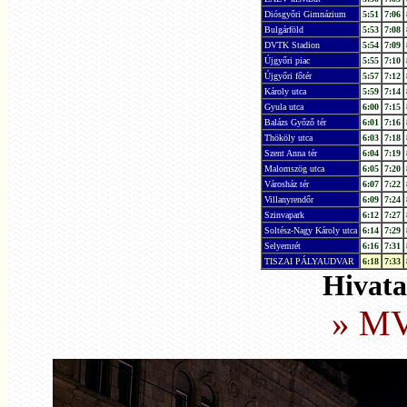
Diósgyőri Gimnázium
5:51
7:06
Bulgárföld
5:53
7:08
DVTK Stadion
5:54
7:09
Újgyőri piac
5:55
7:10
Újgyőri főtér
5:57
7:12
Károly utca
5:59
7:14
Gyula utca
6:00
7:15
Balázs Győző tér
6:01
7:16
Thököly utca
6:03
7:18
Szent Anna tér
6:04
7:19
Malomszög utca
6:05
7:20
Városház tér
6:07
7:22
Villanyrendőr
6:09
7:24
Szinvapark
6:12
7:27
Soltész-Nagy Károly utca
6:14
7:29
Selyemrét
6:16
7:31
TISZAI PÁLYAUDVAR
6:18
7:33
Hivata
» M